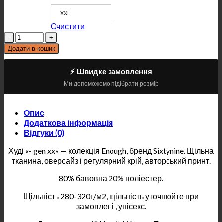
XXL
Очистити
Кількість
Додати в кошик
⚡ Швидке замовлення
Ми допоможемо підібрати розмір
Опис
Додаткова інформація
Відгуки (0)
Худі «- gen xx» — колекція Enough, бренд Sixtynine. Щільна
тканина, оверсайз і регулярний крій, авторський принт.
80% бавовна 20% поліестер.
Щільність 280-320г/м2, щільність уточнюйте при
замовлені , унісекс.