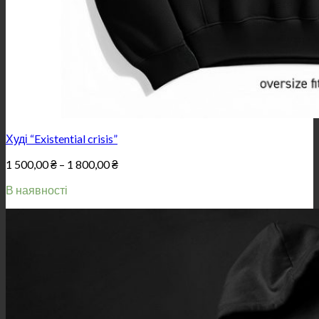
Худі “Existential crisis”
Price
1 500,00
₴
–
1 800,00
₴
range:
В наявності
1
500,00 ₴
through
1
800,00 ₴