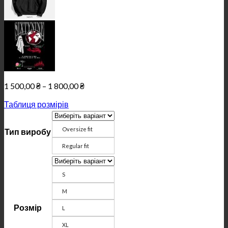
Price
1 500,00
₴
–
1 800,00
₴
range:
Таблиця розмірів
1
500,00 ₴
through
Oversize fit
Тип виробу
1
800,00 ₴
Regular fit
S
M
Розмір
L
XL