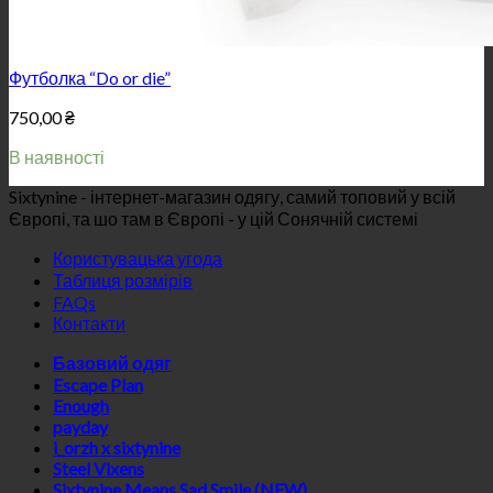
Футболка “Do or die”
750,00
₴
В наявності
Sixtynine - інтернет-магазин одягу, самий топовий у всій
Європі, та шо там в Європі - у цій Сонячній системі
Користувацька угода
Таблиця розмірів
FAQs
Контакти
Базовий одяг
Escape Plan
Enough
payday
i_orzh x sixtynine
Steel Vixens
Sixtynine Means Sad Smile (NEW)