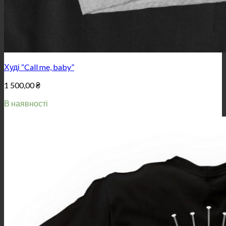
Худі “Call me, baby”
1 500,00
₴
В наявності