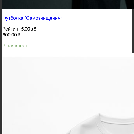
Футболка “Самознищення”
Рейтинг
5.00
з 5
900,00
₴
В наявності