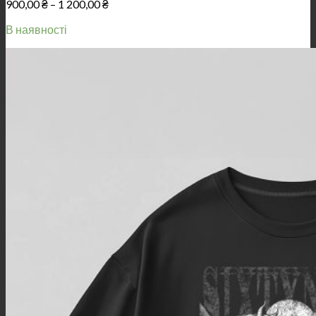
Price
900,00
₴
–
1 200,00
₴
range:
В наявності
900,00 ₴
through
1
200,00 ₴