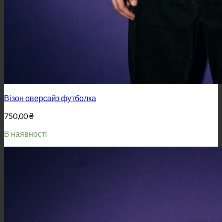
Візон оверсайз футболка
750,00
₴
В наявності