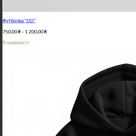
Футболка “DD”
Price
750,00
₴
–
1 200,00
₴
range:
В наявності
750,00 ₴
through
1
200,00 ₴