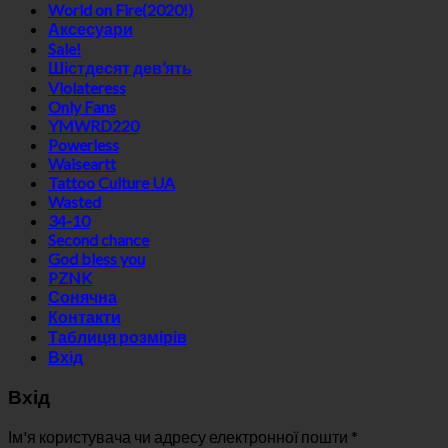
World on Fire(2020!)
Аксесуари
Sale!
Шістдесят дев’ять
Violateress
Only Fans
YMWRD220
Powerless
Waiseartt
Tattoo Culture UA
Wasted
34-10
Second chance
God bless you
PZNK
Сонячна
Контакти
Таблиця розмірів
Вхід
Вхід
Ім'я користувача чи адресу електронної пошти
*