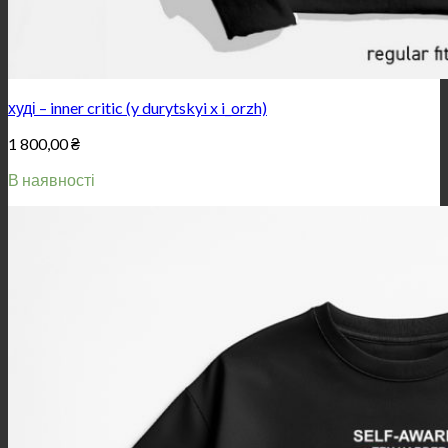
худі – inner critic (y durytskyi x i_orzh)
1 800,00
₴
В наявності