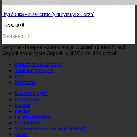
Футболка – inner critic (y durytskyi x i_orzh)
1 200,00
₴
В наявності
Sixtynine - інтернет-магазин одягу, самий топовий у всій
Європі, та шо там в Європі - у цій Сонячній системі
Користувацька угода
Таблиця розмірів
FAQs
Контакти
Базовий одяг
Escape Plan
Enough
payday
i_orzh x sixtynine
Steel Vixens
Sixtynine Means Sad Smile (NEW)
recon