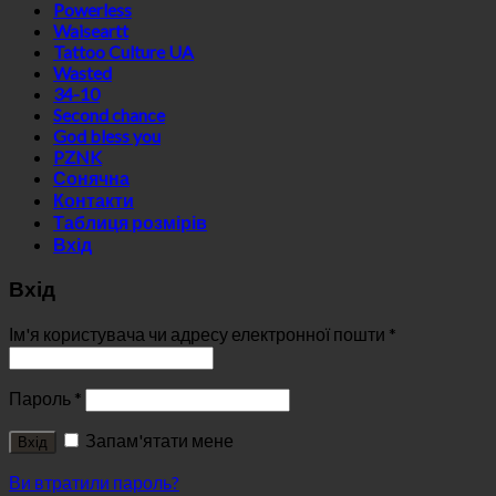
Powerless
Waiseartt
Tattoo Culture UA
Wasted
34-10
Second chance
God bless you
PZNK
Сонячна
Контакти
Таблиця розмірів
Вхід
Вхід
Ім'я користувача чи адресу електронної пошти
*
Пароль
*
Запам'ятати мене
Вхід
Ви втратили пароль?