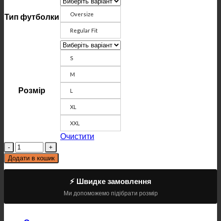
Oversize
Тип футболки
Regular Fit
S
M
Розмір
L
XL
XXL
Очистити
Кількість
Додати в кошик
⚡ Швидке замовлення
Ми допоможемо підібрати розмір