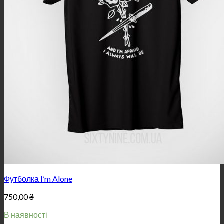
Футболка I’m Alone
750,00
₴
В наявності