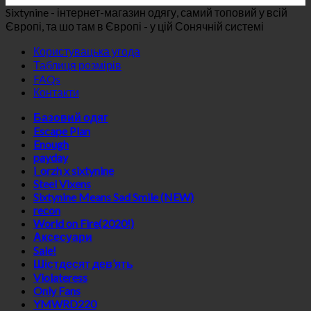
Sixtynine - інтернет-магазин одягу, самий топовий у всій
Європі, та шо там в Європі - у цій Сонячній системі
Користувацька угода
Таблиця розмірів
FAQs
Контакти
Базовий одяг
Escape Plan
Enough
payday
i_orzh x sixtynine
Steel Vixens
Sixtynine Means Sad Smile (NEW)
recon
World on Fire(2020!)
Аксесуари
Sale!
Шістдесят дев’ять
Violateress
Only Fans
YMWRD220