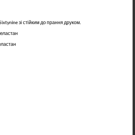
ixtynine зі стійким до прання друком.
 еластан
еластан