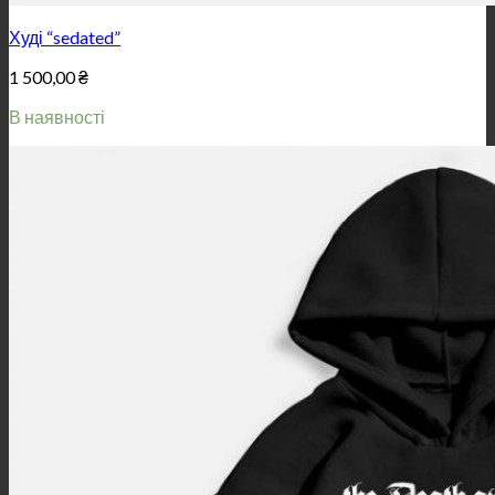
Худі “sedated”
1 500,00
₴
В наявності