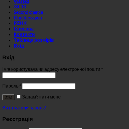
Wasted
34-10
Second chance
God bless you
PZNK
Сонячна
Контакти
Таблиця розмірів
Вхід
Вхід
Ім'я користувача чи адресу електронної пошти
*
Пароль
*
Запам'ятати мене
Вхід
Ви втратили пароль?
Реєстрація