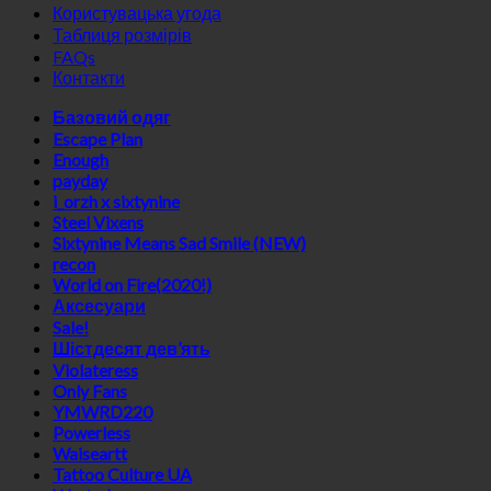
Користувацька угода
Таблиця розмірів
FAQs
Контакти
Базовий одяг
Escape Plan
Enough
payday
i_orzh x sixtynine
Steel Vixens
Sixtynine Means Sad Smile (NEW)
recon
World on Fire(2020!)
Аксесуари
Sale!
Шістдесят дев’ять
Violateress
Only Fans
YMWRD220
Powerless
Waiseartt
Tattoo Culture UA