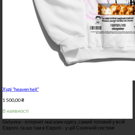
Худі “heaven hell”
1 500,00
₴
В наявності
Sixtynine - інтернет-магазин одягу, самий топовий у всій
Європі, та шо там в Європі - у цій Сонячній системі