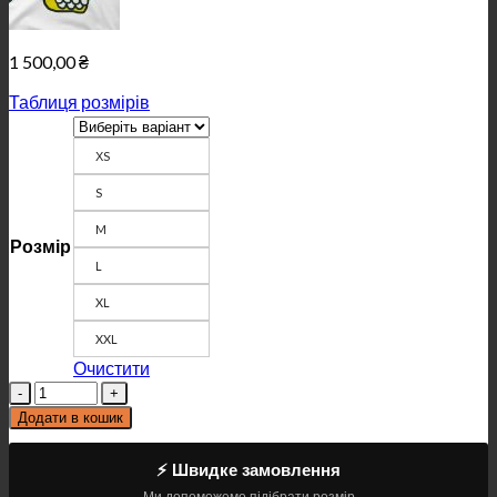
1 500,00
₴
Таблиця розмірів
ХS
S
M
Розмір
L
XL
XXL
Очистити
Кількість
Додати в кошик
⚡ Швидке замовлення
Ми допоможемо підібрати розмір