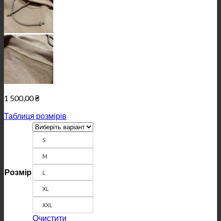
1 500,00
₴
Таблиця розмірів
S
M
Розмір
L
XL
XXL
Очистити