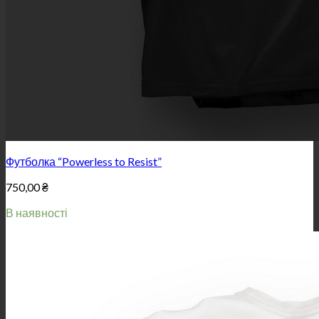
Футболка “Powerless to Resist”
750,00
₴
В наявності