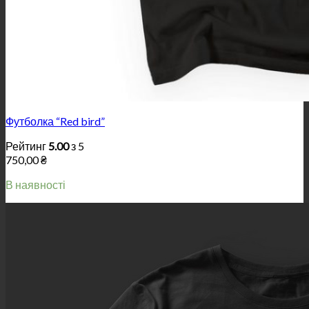
Футболка “Red bird”
Рейтинг
5.00
з 5
750,00
₴
В наявності