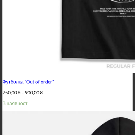
Футболка “Out of order”
Price
750,00
₴
–
900,00
₴
range:
В наявності
750,00 ₴
through
900,00 ₴