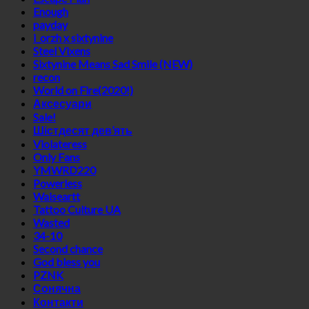
Enough
payday
i_orzh x sixtynine
Steel Vixens
Sixtynine Means Sad Smile (NEW)
recon
World on Fire(2020!)
Аксесуари
Sale!
Шістдесят дев’ять
Violateress
Only Fans
YMWRD220
Powerless
Waiseartt
Tattoo Culture UA
Wasted
34-10
Second chance
God bless you
PZNK
Сонячна
Контакти