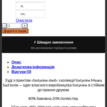
XL
XXL
Очистити
Кількість
Додати в кошик
⚡ Швидке замовлення
Ми допоможемо підібрати розмір
Опис
Додаткова інформація
Відгуки (0)
Худі з принтом «Sixtynine shell» з колекції Sixtynine Means
Sad Smile — одяг власного виробництва Sixtynine зі стійким
до прання друком.
80% бавовна 20% поліестер.
Щільність 280-320г/м2, щільність уточнюйте при