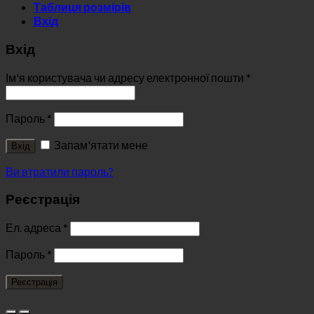
Таблиця розмірів
Вхід
Вхід
Ім'я користувача чи адресу електронної пошти
*
Пароль
*
Запам'ятати мене
Вхід
Ви втратили пароль?
Реєстрація
Ел. адреса
*
Пароль
*
Реєстрація