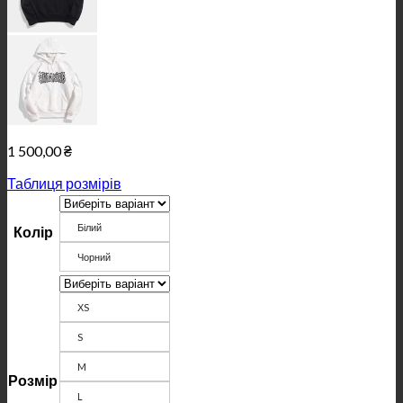
1 500,00
₴
Таблиця розмірів
Білий
Колір
Чорний
ХS
S
M
Розмір
L