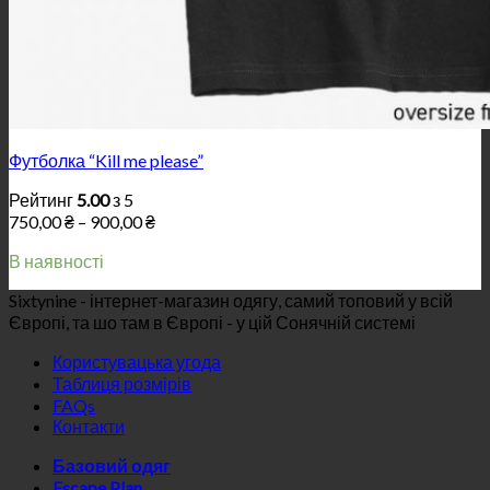
Футболка “Kill me please”
Рейтинг
5.00
з 5
Price
750,00
₴
–
900,00
₴
range:
В наявності
750,00 ₴
through
Sixtynine - інтернет-магазин одягу, самий топовий у всій
900,00 ₴
Європі, та шо там в Європі - у цій Сонячній системі
Користувацька угода
Таблиця розмірів
FAQs
Контакти
Базовий одяг
Escape Plan