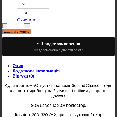
XL
XXL
Очистити
Кількість
Додати в кошик
⚡ Швидке замовлення
Ми допоможемо підібрати розмір
Опис
Додаткова інформація
Відгуки (0)
Худі з принтом «Отпусти» з колекції Second Chance — одяг
власного виробництва Sixtynine зі стійким до прання
друком.
80% бавовна 20% поліестер.
Щільність 280-320г/м2, щільність уточнюйте при