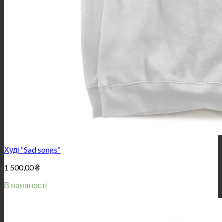
Худі “Sad songs”
1 500,00
₴
В наявності