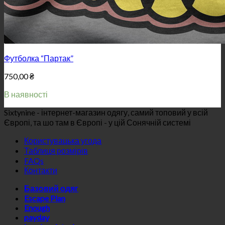
Футболка “Партак”
750,00
₴
В наявності
Sixtynine - інтернет-магазин одягу, самий топовий у всій
Європі, та шо там в Європі - у цій Сонячній системі
Користувацька угода
Таблиця розмірів
FAQs
Контакти
Базовий одяг
Escape Plan
Enough
payday