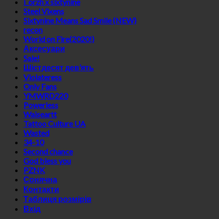
i_orzh x sixtynine
Steel Vixens
Sixtynine Means Sad Smile (NEW)
recon
World on Fire(2020!)
Аксесуари
Sale!
Шістдесят дев’ять
Violateress
Only Fans
YMWRD220
Powerless
Waiseartt
Tattoo Culture UA
Wasted
34-10
Second chance
God bless you
PZNK
Сонячна
Контакти
Таблиця розмірів
Вхід