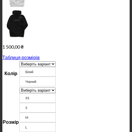
1 500,00
₴
Таблиця розмірів
Білий
Колір
Чорний
ХS
S
M
Розмір
L