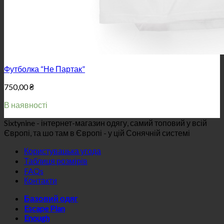
Футболка “Не Партак”
750,00
₴
В наявності
Sixtynine - інтернет-магазин одягу, самий топовий у всій
Європі, та шо там в Європі - у цій Сонячній системі
Користувацька угода
Таблиця розмірів
FAQs
Контакти
Базовий одяг
Escape Plan
Enough