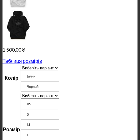
1 500,00
₴
Таблиця розмірів
Білий
Колір
Чорний
ХS
S
M
Розмір
L