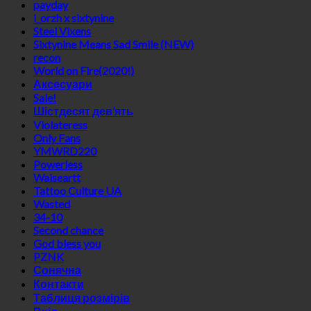
payday
i_orzh x sixtynine
Steel Vixens
Sixtynine Means Sad Smile (NEW)
recon
World on Fire(2020!)
Аксесуари
Sale!
Шістдесят дев’ять
Violateress
Only Fans
YMWRD220
Powerless
Waiseartt
Tattoo Culture UA
Wasted
34-10
Second chance
God bless you
PZNK
Сонячна
Контакти
Таблиця розмірів