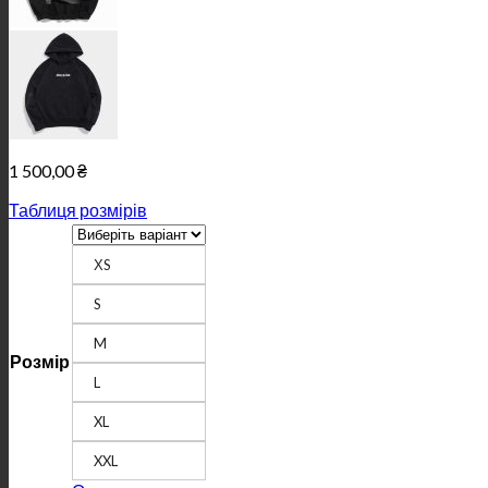
1 500,00
₴
Таблиця розмірів
ХS
S
M
Розмір
L
XL
XXL