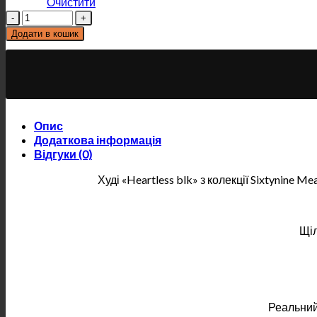
Очистити
Кількість
Додати в кошик
Опис
Додаткова інформація
Відгуки (0)
Худі «Heartless blk» з колекції Sixtynine 
Щіл
Реальний