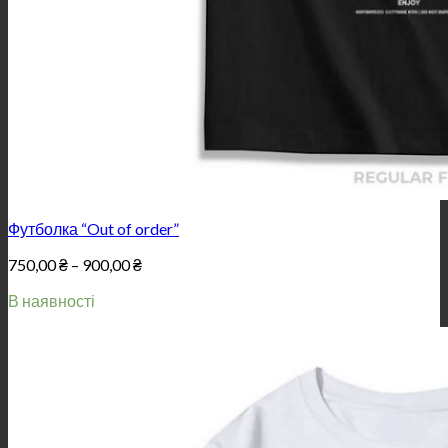
Футболка “Out of order”
Price
750,00
₴
–
900,00
₴
range:
В наявності
750,00 ₴
through
900,00 ₴