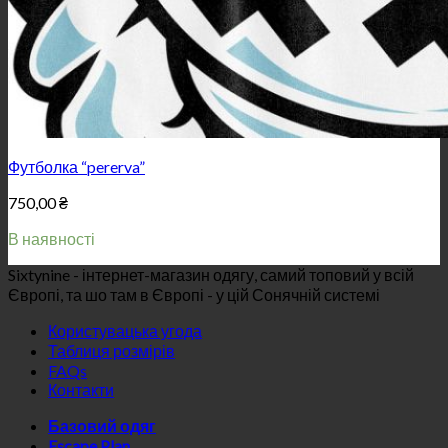
Футболка “pererva”
750,00
₴
В наявності
Sixtynine - інтернет-магазин одягу, самий топовий у всій
Європі, та шо там в Європі - у цій Сонячній системі
Користувацька угода
Таблиця розмірів
FAQs
Контакти
Базовий одяг
Escape Plan