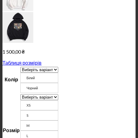
1 500,00
₴
Таблиця розмірів
Білий
Колір
Чорний
ХS
S
M
Розмір
L