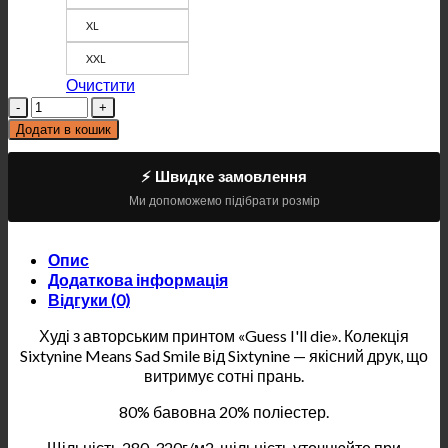
XL
XXL
Очистити
Кількість
Додати в кошик
⚡ Швидке замовлення
Ми допоможемо підібрати розмір
Опис
Додаткова інформація
Відгуки (0)
Худі з авторським принтом «Guess I'll die». Колекція
Sixtynine Means Sad Smile від Sixtynine — якісний друк, що
витримує сотні прань.
80% бавовна 20% поліестер.
Щільність 280-320г/м2, щільність уточнюйте при