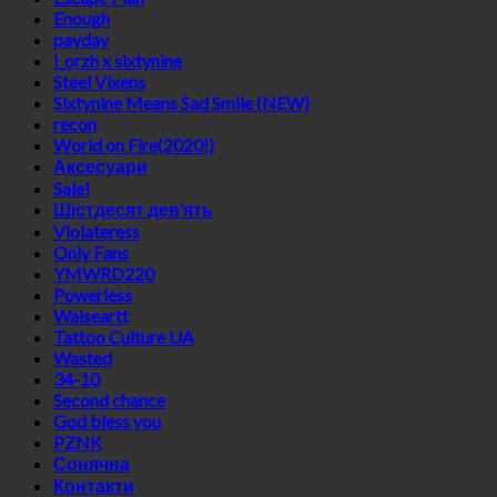
Enough
payday
i_orzh x sixtynine
Steel Vixens
Sixtynine Means Sad Smile (NEW)
recon
World on Fire(2020!)
Аксесуари
Sale!
Шістдесят дев’ять
Violateress
Only Fans
YMWRD220
Powerless
Waiseartt
Tattoo Culture UA
Wasted
34-10
Second chance
God bless you
PZNK
Сонячна
Контакти