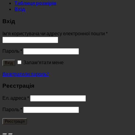
Таблиця розмірів
Вхід
Вхід
Ім'я користувача чи адресу електронної пошти
*
Пароль
*
Запам'ятати мене
Вхід
Ви втратили пароль?
Реєстрація
Ел. адреса
*
Пароль
*
Реєстрація