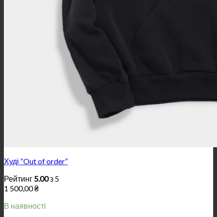
Худі “Out of order”
Рейтинг
5.00
з 5
1 500,00
₴
В наявності