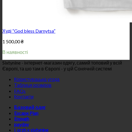
Худі “God bless Darnytsa”
1 500,00
₴
В наявності
Sixtynine - інтернет-магазин одягу, самий топовий у всій
Європі, та шо там в Європі - у цій Сонячній системі
Користувацька угода
Таблиця розмірів
FAQs
Контакти
Базовий одяг
Escape Plan
Enough
payday
i_orzh x sixtynine