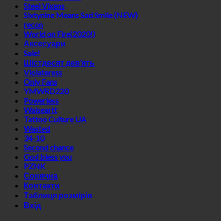
Steel Vixens
Sixtynine Means Sad Smile (NEW)
recon
World on Fire(2020!)
Аксесуари
Sale!
Шістдесят дев’ять
Violateress
Only Fans
YMWRD220
Powerless
Waiseartt
Tattoo Culture UA
Wasted
34-10
Second chance
God bless you
PZNK
Сонячна
Контакти
Таблиця розмірів
Вхід