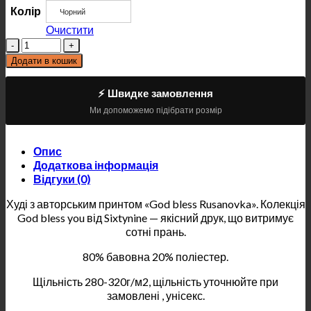
Колір
Чорний
Очистити
Кількість
Додати в кошик
⚡ Швидке замовлення
Ми допоможемо підібрати розмір
Опис
Додаткова інформація
Відгуки (0)
Худі з авторським принтом «God bless Rusanovka». Колекція
God bless you від Sixtynine — якісний друк, що витримує
сотні прань.
80% бавовна 20% поліестер.
Щільність 280-320г/м2, щільність уточнюйте при
замовлені , унісекс.