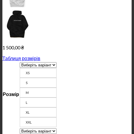
1 500,00
₴
Таблиця розмірів
ХS
S
M
Розмір
L
XL
XXL