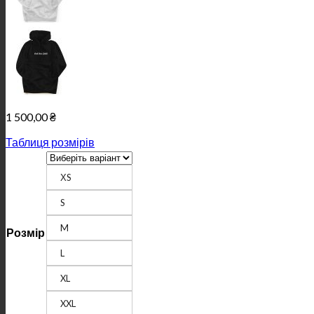
1 500,00
₴
Таблиця розмірів
ХS
S
M
Розмір
L
XL
XXL