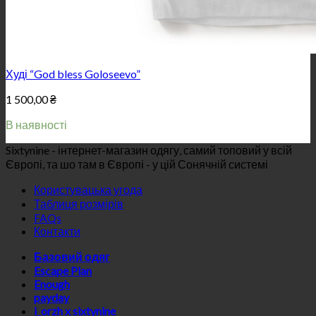
Худі “God bless Goloseevo”
1 500,00
₴
В наявності
Sixtynine - інтернет-магазин одягу, самий топовий у всій
Європі, та шо там в Європі - у цій Сонячній системі
Користувацька угода
Таблиця розмірів
FAQs
Контакти
Базовий одяг
Escape Plan
Enough
payday
i_orzh x sixtynine