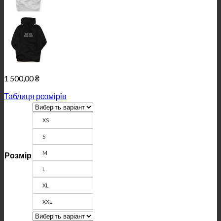
1 500,00
₴
Таблиця розмірів
ХS
S
M
Розмір
L
XL
XXL