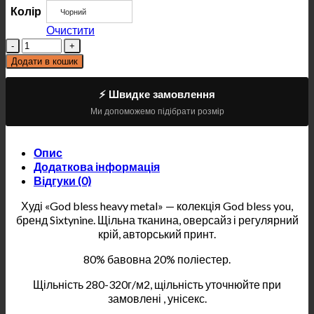
Колір
Чорний
Очистити
Кількість
Додати в кошик
⚡ Швидке замовлення
Ми допоможемо підібрати розмір
Опис
Додаткова інформація
Відгуки (0)
Худі «God bless heavy metal» — колекція God bless you,
бренд Sixtynine. Щільна тканина, оверсайз і регулярний
крій, авторський принт.
80% бавовна 20% поліестер.
Щільність 280-320г/м2, щільність уточнюйте при
замовлені , унісекс.