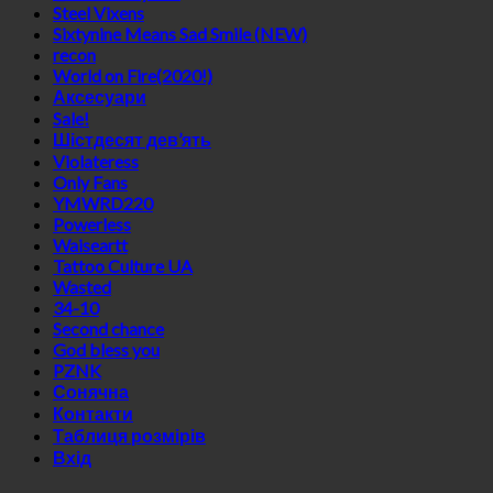
Steel Vixens
Sixtynine Means Sad Smile (NEW)
recon
World on Fire(2020!)
Аксесуари
Sale!
Шістдесят дев’ять
Violateress
Only Fans
YMWRD220
Powerless
Waiseartt
Tattoo Culture UA
Wasted
34-10
Second chance
God bless you
PZNK
Сонячна
Контакти
Таблиця розмірів
Вхід