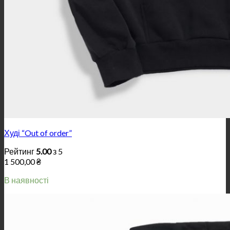
Худі “Out of order”
Рейтинг
5.00
з 5
1 500,00
₴
В наявності