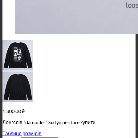
1 300,00
₴
Лонгслів “damocles” Sixtynine store купити
Таблиця розмірів