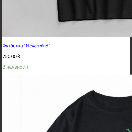
Футболка “Nevermind”
750,00
₴
В наявності