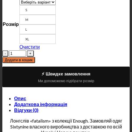
S
M
Розмір
L
XL
Очистити
Кількість
Додати в кошик
⚡ Швидке замовлення
Ми допоможемо підібрати розмір
Опис
Додаткова інформація
Відгуки (0)
Лонгслів «fatalism» з колекції Enough. Замовляй одяг
Sixtynine власного виробництва з доставкою по всій