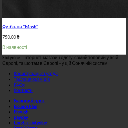
Футболка “Mosh”
750,00
₴
В наявності
Sixtynine - інтернет-магазин одягу, самий топовий у всій
Європі, та шо там в Європі - у цій Сонячній системі
Користувацька угода
Таблиця розмірів
FAQs
Контакти
Базовий одяг
Escape Plan
Enough
payday
i_orzh x sixtynine
Steel Vixens