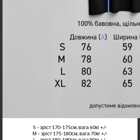
S – зріст 170-175см, вага 60кг +/-
М – зріст 175-180см, вага 70кг +/-
L – зріст 180-190см, вага 80кг +/-