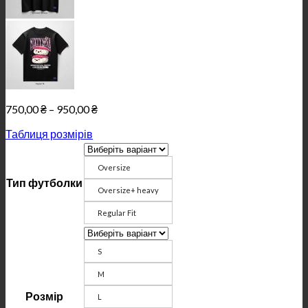
Price
750,00
₴
–
950,00
₴
range:
Таблиця розмірів
750,00 ₴
through
950,00 ₴
Oversize
Тип футболки
Oversize+ heavy
Regular Fit
S
M
Розмір
L