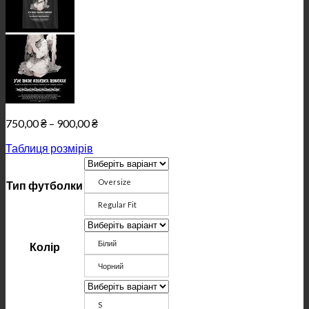
Price
750,00
₴
–
900,00
₴
range:
Таблиця розмірів
750,00 ₴
through
900,00 ₴
Oversize
Тип футболки
Regular Fit
Білий
Колір
Чорний
S