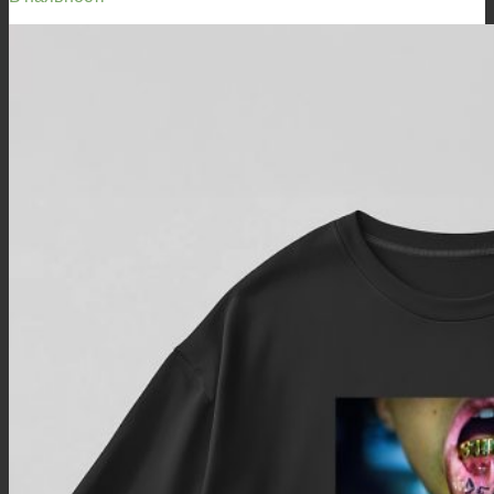
500,00 ₴
through
1
800,00 ₴