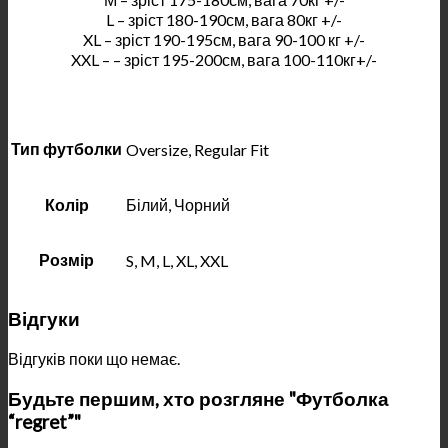
L – зріст 180-190см, вага 80кг +/-
XL – зріст 190-195см, вага 90-100 кг +/-
XXL – – зріст 195-200см, вага 100-110кг+/-
Тип футболки
Oversize, Regular Fit
Колір
Білий, Чорний
Розмір
S, M, L, XL, XXL
Відгуки
Відгуків поки що немає.
Будьте першим, хто розгляне "Футболка
“regret”"