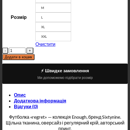
M
Розмір
L
XL
XXL
Очистити
Кількість
Додати в кошик
⚡ Швидке замовлення
Ми допоможемо підібрати розмір
Опис
Додаткова інформація
Відгуки (0)
Футболка «regret» — колекція Enough, бренд Sixtynine.
Щільна тканина, оверсайз і регулярний крій, авторський
принт.