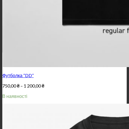
Футболка “DD”
Price
750,00
₴
–
1 200,00
₴
range:
В наявності
750,00 ₴
through
1
200,00 ₴