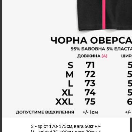
S – зріст 170-175см, вага 60кг +/-
М – зріст 175-180см, вага 70кг +/-