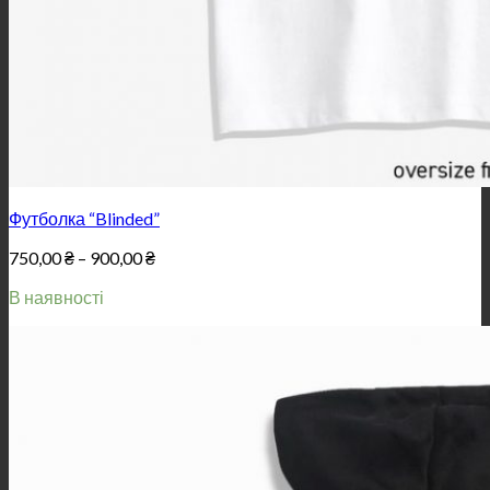
Футболка “Blinded”
Price
750,00
₴
–
900,00
₴
range:
В наявності
750,00 ₴
through
900,00 ₴