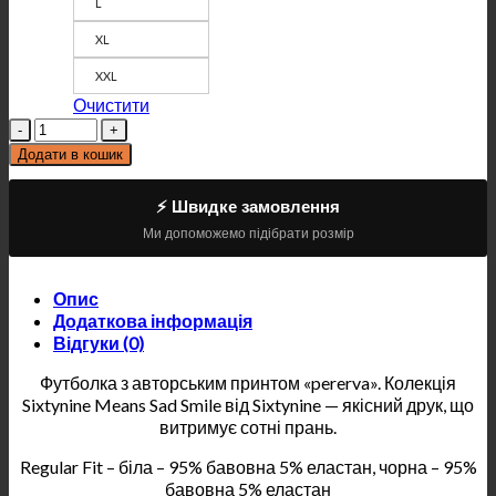
L
XL
XXL
Очистити
Кількість
Додати в кошик
⚡ Швидке замовлення
Ми допоможемо підібрати розмір
Опис
Додаткова інформація
Відгуки (0)
Футболка з авторським принтом «pererva». Колекція
Sixtynine Means Sad Smile від Sixtynine — якісний друк, що
витримує сотні прань.
Regular Fit – біла – 95% бавовна 5% еластан, чорна – 95%
бавовна 5% еластан