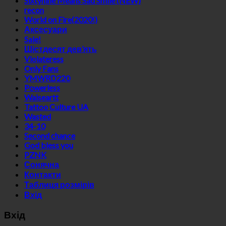
Sixtynine Means Sad Smile (NEW)
recon
World on Fire(2020!)
Аксесуари
Sale!
Шістдесят дев’ять
Violateress
Only Fans
YMWRD220
Powerless
Waiseartt
Tattoo Culture UA
Wasted
34-10
Second chance
God bless you
PZNK
Сонячна
Контакти
Таблиця розмірів
Вхід
Вхід