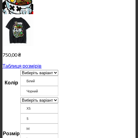
750,00
₴
Таблиця розмірів
Білий
Колір
Чорний
ХS
S
M
Розмір