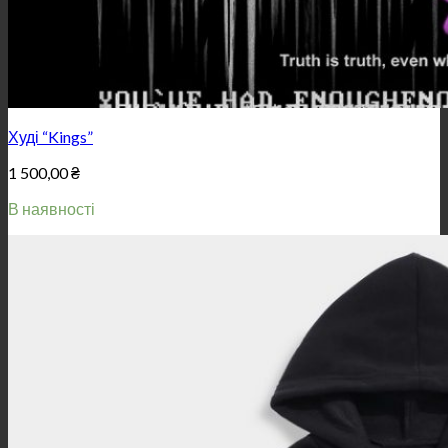
Худі “Kings”
1 500,00
₴
В наявності