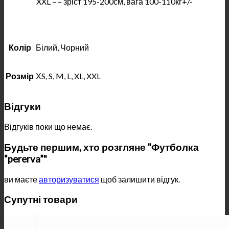
XXL – – зріст 195-200см, вага 100-110кг+/-
Колір
Білий, Чорний
Розмір
ХS, S, M, L, XL, XXL
Відгуки
Відгуків поки що немає.
Будьте першим, хто розгляне "Футболка
“pererva”"
ви маєте
авторизуватися
щоб залишити відгук.
Супутні товари