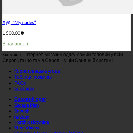
Худі “My nudes”
1 500,00
₴
В наявності
Sixtynine - інтернет-магазин одягу, самий топовий у всій
Європі, та шо там в Європі - у цій Сонячній системі
Користувацька угода
Таблиця розмірів
FAQs
Контакти
Базовий одяг
Escape Plan
Enough
payday
i_orzh x sixtynine
Steel Vixens