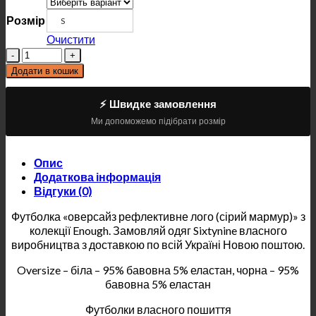
Розмір
S
Очистити
Кількість
Додати в кошик
⚡ Швидке замовлення
Ми допоможемо підібрати розмір
Опис
Додаткова інформація
Відгуки (0)
Футболка «оверсайз рефлективне лого (сірий мармур)» з
колекції Enough. Замовляй одяг Sixtynine власного
виробництва з доставкою по всій Україні Новою поштою.
Oversize – біла – 95% бавовна 5% еластан, чорна – 95%
бавовна 5% еластан
Футболки власного пошиття