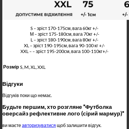
S – зріст 170-175см, вага 60кг +/-
М – зріст 175-180см, вага 70кг +/-
L – зріст 180-190см, вага 80кг +/-
XL – зріст 190-195см, вага 90-100 кг +/-
XXL – – зріст 195-200см, вага 100-110кг+/-
Розмір
S, M, XL, XXL
Відгуки
Відгуків поки що немає.
Будьте першим, хто розгляне "Футболка
оверсайз рефлективне лого (сірий мармур)"
ви маєте
авторизуватися
щоб залишити відгук.