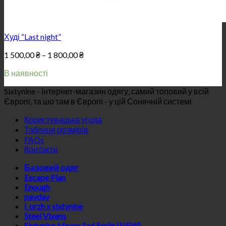
Худі “Last night”
Price
1 500,00
₴
–
1 800,00
₴
range:
В наявності
1
500,00 ₴
Sixtynine - інтернет-магазин одягу, самий топовий у всій
through
Європі, та шо там в Європі - у цій Сонячній системі
1
800,00 ₴
Користувацька угода
Таблиця розмірів
FAQs
Контакти
Базовий одяг
Escape Plan
Enough
payday
i_orzh x sixtynine
Steel Vixens
Sixtynine Means Sad Smile (NEW)