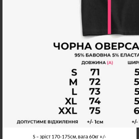
S – зріст 170-175см, вага 60кг +/-