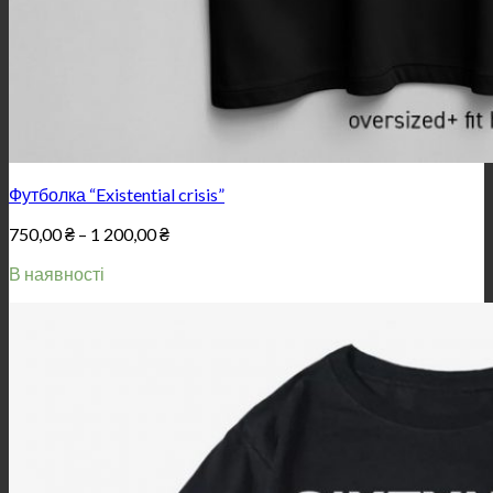
Футболка “Existential crisis”
Price
750,00
₴
–
1 200,00
₴
range:
В наявності
750,00 ₴
through
1
200,00 ₴