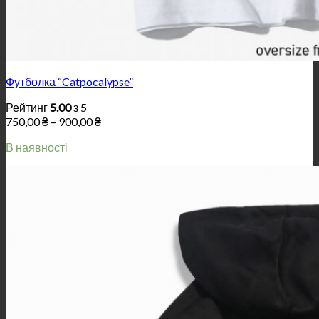
Футболка “Catpocalypse”
Рейтинг
5.00
з 5
Price
750,00
₴
–
900,00
₴
range:
В наявності
750,00 ₴
through
900,00 ₴