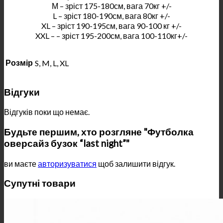
М – зріст 175-180см, вага 70кг +/-
L – зріст 180-190см, вага 80кг +/-
XL – зріст 190-195см, вага 90-100 кг +/-
XXL – – зріст 195-200см, вага 100-110кг+/-
Розмір
S, M, L, XL
Відгуки
Відгуків поки що немає.
Будьте першим, хто розгляне "Футболка
оверсайз бузок “last night”"
ви маєте
авторизуватися
щоб залишити відгук.
Супутні товари