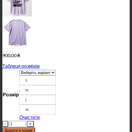
900,00
₴
Таблиця розмірів
S
M
Розмір
L
XL
Очистити
Кількість
Додати в кошик