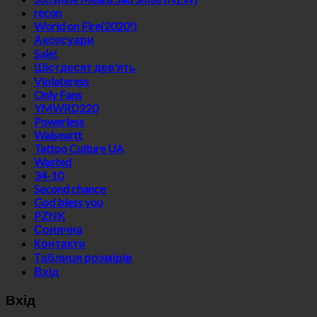
recon
World on Fire(2020!)
Аксесуари
Sale!
Шістдесят дев’ять
Violateress
Only Fans
YMWRD220
Powerless
Waiseartt
Tattoo Culture UA
Wasted
34-10
Second chance
God bless you
PZNK
Сонячна
Контакти
Таблиця розмірів
Вхід
Вхід