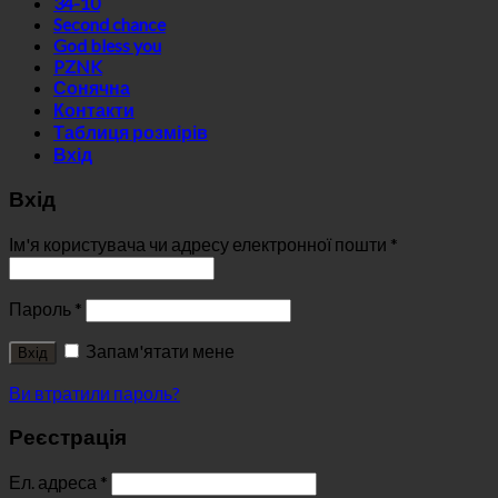
34-10
Second chance
God bless you
PZNK
Сонячна
Контакти
Таблиця розмірів
Вхід
Вхід
Ім'я користувача чи адресу електронної пошти
*
Пароль
*
Запам'ятати мене
Вхід
Ви втратили пароль?
Реєстрація
Ел. адреса
*