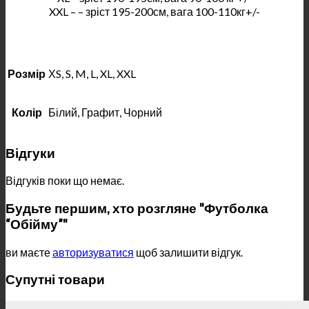
XXL – – зріст 195-200см, вага 100-110кг+/-
Розмір
ХS, S, M, L, XL, XXL
Колір
Білий, Графит, Чорний
Відгуки
Відгуків поки що немає.
Будьте першим, хто розгляне "Футболка
“Обійму”"
ви маєте
авторизуватися
щоб залишити відгук.
Супутні товари