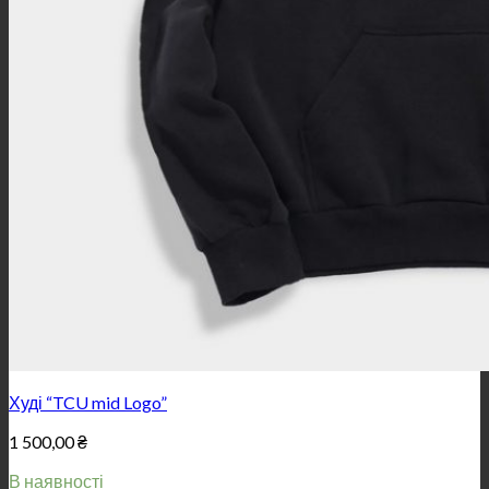
Худі “TCU mid Logo”
1 500,00
₴
В наявності