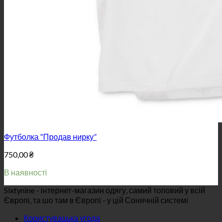
Футболка “Продав нирку”
750,00
₴
В наявності
Sixtynine - інтернет-магазин одягу, самий топовий у всій
Європі, та шо там в Європі - у цій Сонячній системі
Користувацька угода