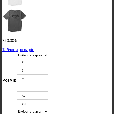
750,00
₴
Таблиця розмірів
ХS
S
M
Розмір
L
XL
XXL