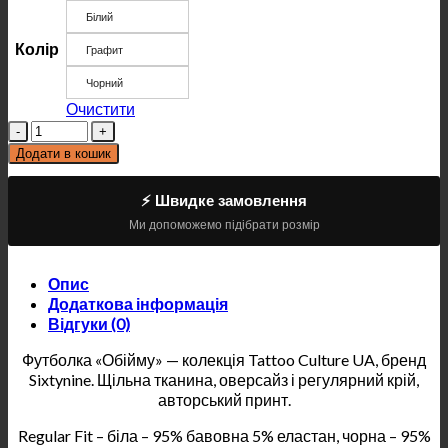
Білий
Колір
Графит
Чорний
Очистити
Кількість
Додати в кошик
⚡ Швидке замовлення
Ми допоможемо підібрати розмір
Опис
Додаткова інформація
Відгуки (0)
Футболка «Обійму» — колекція Tattoo Culture UA, бренд
Sixtynine. Щільна тканина, оверсайз і регулярний крій,
авторський принт.
Regular Fit – біла – 95% бавовна 5% еластан, чорна – 95%