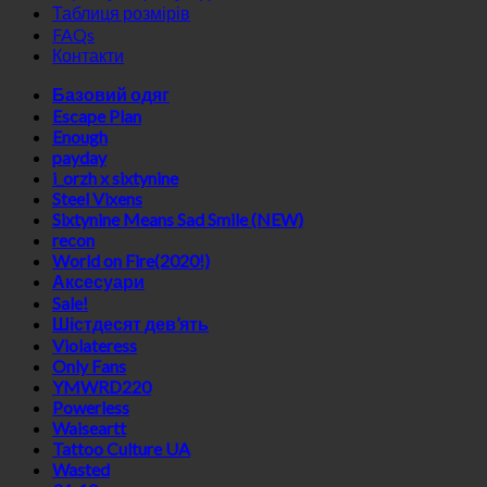
Таблиця розмірів
FAQs
Контакти
Базовий одяг
Escape Plan
Enough
payday
i_orzh x sixtynine
Steel Vixens
Sixtynine Means Sad Smile (NEW)
recon
World on Fire(2020!)
Аксесуари
Sale!
Шістдесят дев’ять
Violateress
Only Fans
YMWRD220
Powerless
Waiseartt
Tattoo Culture UA
Wasted