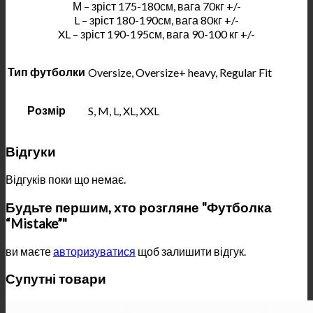
М – зріст 175-180см, вага 70кг +/-
L – зріст 180-190см, вага 80кг +/-
XL – зріст 190-195см, вага 90-100 кг +/-
Тип футболки
Oversize, Oversize+ heavy, Regular Fit
Розмір
S, M, L, XL, XXL
Відгуки
Відгуків поки що немає.
Будьте першим, хто розгляне "Футболка
“Mistake”"
ви маєте
авторизуватися
щоб залишити відгук.
Супутні товари