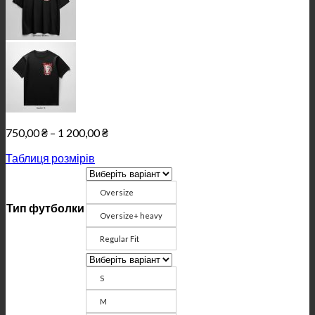
Price
750,00
₴
–
1 200,00
₴
range:
Таблиця розмірів
750,00 ₴
through
1
Oversize
200,00 ₴
Тип футболки
Oversize+ heavy
Regular Fit
S
M