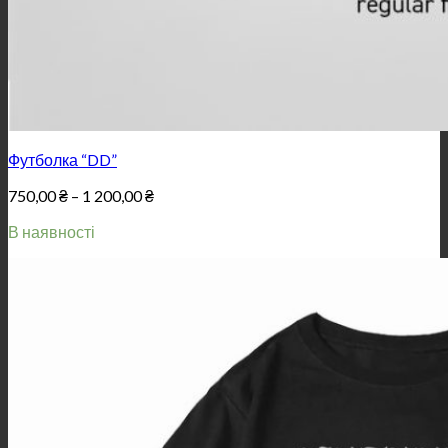
Футболка “DD”
Price
750,00
₴
–
1 200,00
₴
range:
В наявності
750,00 ₴
through
1
200,00 ₴