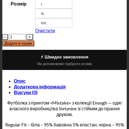
Розмір
L
XL
XXL
Очистити
Кількість
Додати в кошик
⚡ Швидке замовлення
Ми допоможемо підібрати розмір
Опис
Додаткова інформація
Відгуки (0)
Футболка з принтом «Mistake» з колекції Enough — одяг
власного виробництва Sixtynine зі стійким до прання
друком.
Regular Fit – біла – 95% бавовна 5% еластан, чорна – 95%