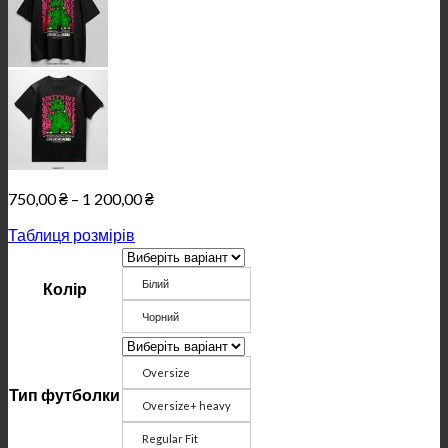
Price
750,00
₴
–
1 200,00
₴
range:
Таблиця розмірів
750,00 ₴
through
1
Білий
Колір
200,00 ₴
Чорний
Oversize
Тип футболки
Oversize+ heavy
Regular Fit