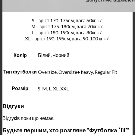
S – зріст 170-175см, вага 60кг +/-
М – зріст 175-180см, вага 70кг +/-
L – зріст 180-190см, вага 80кг +/-
XL – зріст 190-195см, вага 90-100 кг +/-
Колір
Білий, Чорний
Тип футболки
Oversize, Oversize+ heavy, Regular Fit
Розмір
S, M, L, XL, XXL
Відгуки
Відгуків поки що немає.
Будьте першим, хто розгляне "Футболка “lil”"