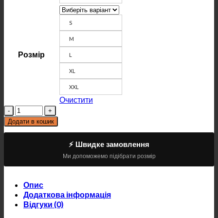
S
M
Розмір
L
XL
XXL
Очистити
Кількість
Додати в кошик
⚡ Швидке замовлення
Ми допоможемо підібрати розмір
Опис
Додаткова інформація
Відгуки (0)