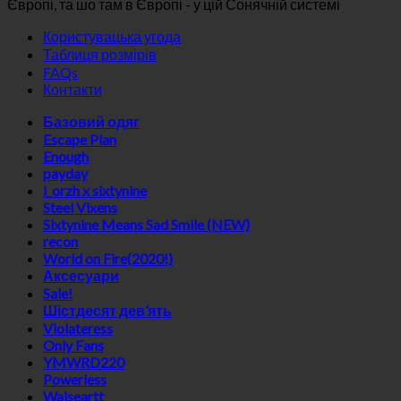
Європі, та шо там в Європі - у цій Сонячній системі
Користувацька угода
Таблиця розмірів
FAQs
Контакти
Базовий одяг
Escape Plan
Enough
payday
i_orzh x sixtynine
Steel Vixens
Sixtynine Means Sad Smile (NEW)
recon
World on Fire(2020!)
Аксесуари
Sale!
Шістдесят дев’ять
Violateress
Only Fans
YMWRD220
Powerless
Waiseartt