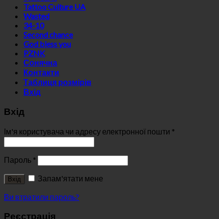
Tattoo Culture UA
Wasted
34-10
Second chance
God bless you
PZNK
Сонячна
Контакти
Таблиця розмірів
Вхід
Вхід
Ім'я користувача чи адресу електронної пошти
*
Пароль
*
Запам'ятати мене
Вхід
Ви втратили пароль?
Реєстрація