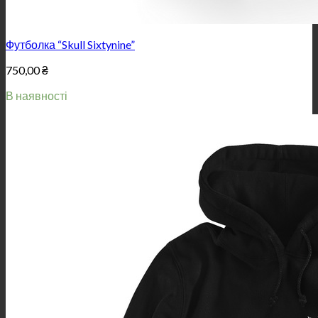
Футболка “Skull Sixtynine”
750,00
₴
В наявності