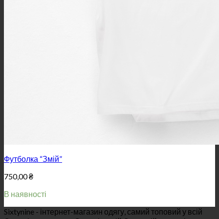
Футболка “Змій”
750,00
₴
В наявності
Sixtynine - інтернет-магазин одягу, самий топовий у всій