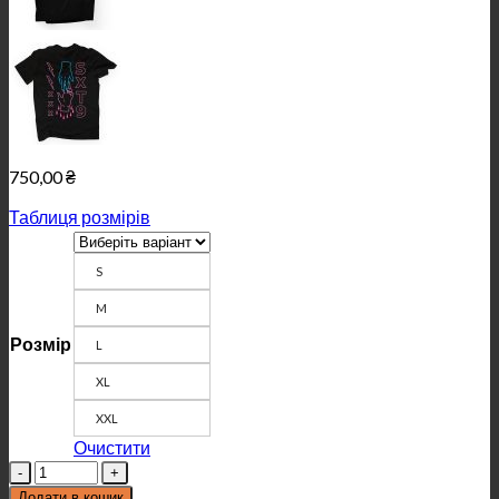
750,00
₴
Таблиця розмірів
S
M
Розмір
L
XL
XXL
Очистити
Кількість
Додати в кошик