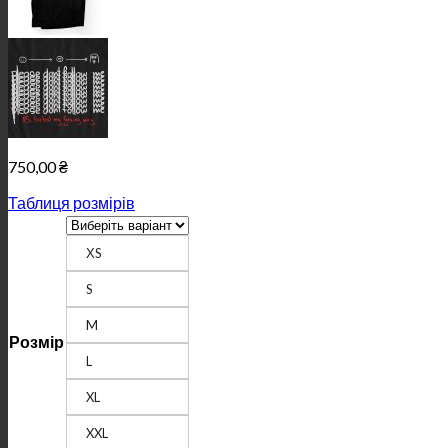
750,00
₴
Таблиця розмірів
ХS
S
M
Розмір
L
XL
XXL