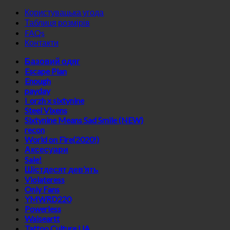
Користувацька угода
Таблиця розмірів
FAQs
Контакти
Базовий одяг
Escape Plan
Enough
payday
i_orzh x sixtynine
Steel Vixens
Sixtynine Means Sad Smile (NEW)
recon
World on Fire(2020!)
Аксесуари
Sale!
Шістдесят дев’ять
Violateress
Only Fans
YMWRD220
Powerless
Waiseartt
Tattoo Culture UA