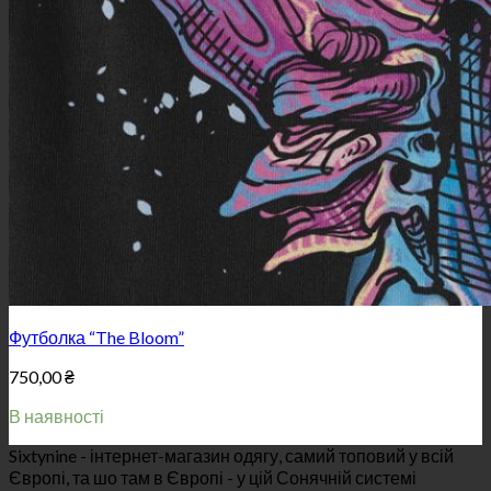
Футболка “The Bloom”
750,00
₴
В наявності
Sixtynine - інтернет-магазин одягу, самий топовий у всій
Європі, та шо там в Європі - у цій Сонячній системі