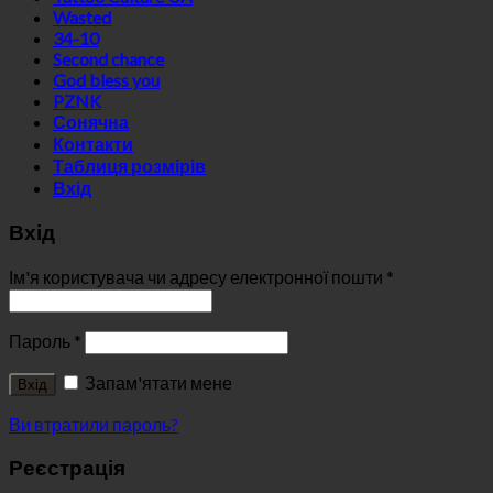
Wasted
34-10
Second chance
God bless you
PZNK
Сонячна
Контакти
Таблиця розмірів
Вхід
Вхід
Ім'я користувача чи адресу електронної пошти
*
Пароль
*
Запам'ятати мене
Вхід
Ви втратили пароль?
Реєстрація