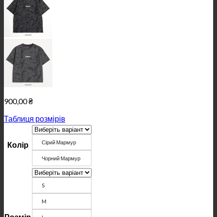
900,00
₴
Таблиця розмірів
Сірий Мармур
Колір
Чорний Мармур
S
M
Розмір