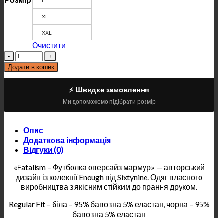
L
XL
XXL
Очистити
Кількість
Додати в кошик
⚡ Швидке замовлення
Ми допоможемо підібрати розмір
Опис
Додаткова інформація
Відгуки (0)
«Fatalism – Футболка оверсайз мармур» — авторський
дизайн із колекції Enough від Sixtynine. Одяг власного
виробництва з якісним стійким до прання друком.
Regular Fit – біла – 95% бавовна 5% еластан, чорна – 95%
бавовна 5% еластан