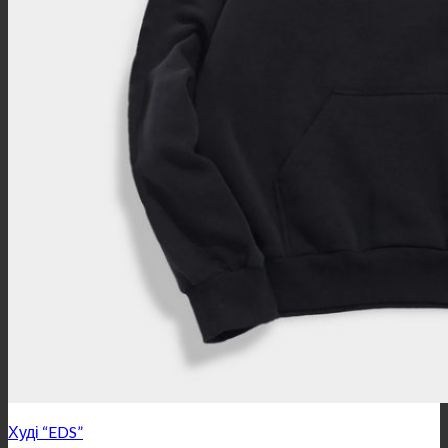
Худі “EDS”