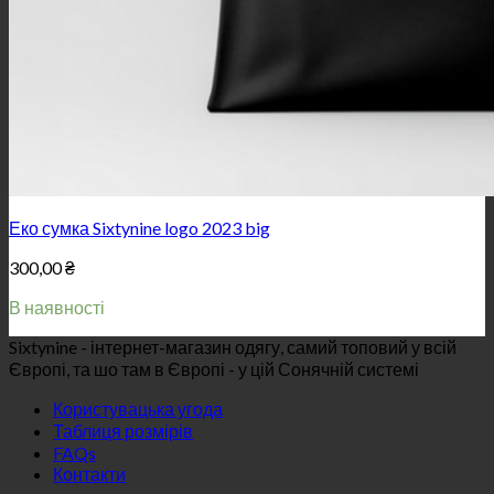
Еко сумка Sixtynine logo 2023 big
300,00
₴
В наявності
Sixtynine - інтернет-магазин одягу, самий топовий у всій
Європі, та шо там в Європі - у цій Сонячній системі
Користувацька угода
Таблиця розмірів
FAQs
Контакти