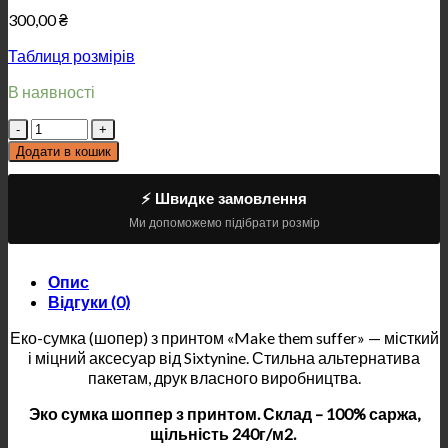
300,00
₴
Таблиця розмірів
В наявності
Кількість
Додати в кошик
⚡ Швидке замовлення
Ми допоможемо підібрати розмір
Опис
Відгуки (0)
Еко-сумка (шопер) з принтом «Make them suffer» — місткий
і міцний аксесуар від Sixtynine. Стильна альтернатива
пакетам, друк власного виробництва.
Эко сумка шоппер з принтом. Склад – 100% саржа,
щільність 240г/м2.