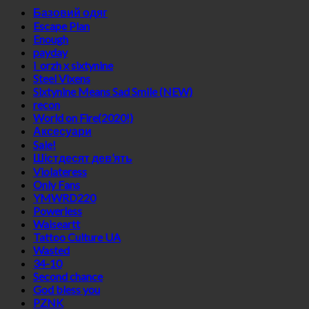
Базовий одяг
Escape Plan
Enough
payday
i_orzh x sixtynine
Steel Vixens
Sixtynine Means Sad Smile (NEW)
recon
World on Fire(2020!)
Аксесуари
Sale!
Шістдесят дев’ять
Violateress
Only Fans
YMWRD220
Powerless
Waiseartt
Tattoo Culture UA
Wasted
34-10
Second chance
God bless you
PZNK