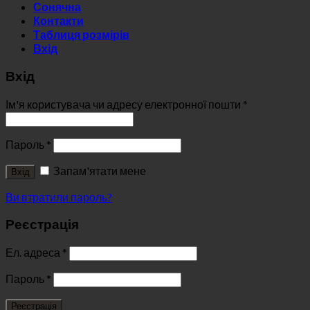
Сонячна
Контакти
Таблиця розмірів
Вхід
Вхід
Ім'я користувача чи адресу електронної пошти
*
Пароль
*
Запам'ятати мене
Вхід
Ви втратили пароль?
Реєстрація
Ел. адреса
*
Пароль
*
Реєстрація