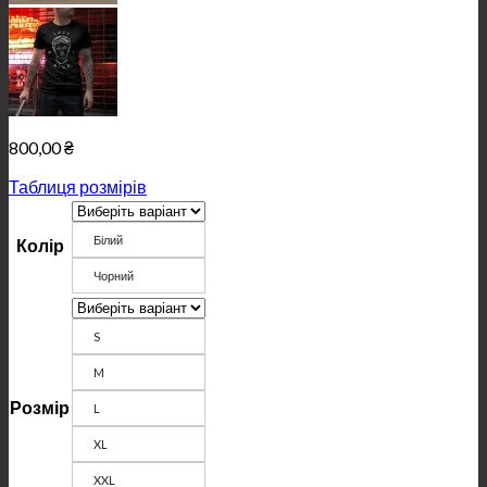
800,00
₴
Таблиця розмірів
Білий
Колір
Чорний
S
M
Розмір
L
XL
XXL