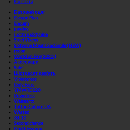
Контакти
Базовий одяг
Escape Plan
Enough
payday
i_orzh x sixtynine
Steel Vixens
Sixtynine Means Sad Smile (NEW)
recon
World on Fire(2020!)
Аксесуари
Sale!
Шістдесят дев’ять
Violateress
Only Fans
YMWRD220
Powerless
Waiseartt
Tattoo Culture UA
Wasted
34-10
Second chance
God bless you