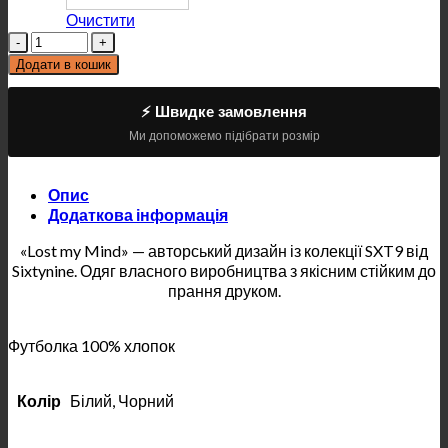
Очистити
Кількість
Додати в кошик
⚡ Швидке замовлення
Ми допоможемо підібрати розмір
Опис
Додаткова інформація
«Lost my Mind» — авторський дизайн із колекції SXT9 від
Sixtynine. Одяг власного виробництва з якісним стійким до
прання друком.
Футболка 100% хлопок
Колір
Білий, Чорний