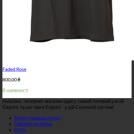
Faded Rose
800,00
₴
В наявності
Sixtynine - інтернет-магазин одягу, самий топовий у всій
Європі, та шо там в Європі - у цій Сонячній системі
Користувацька угода
Таблиця розмірів
FAQs