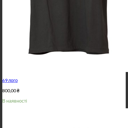
69 лого
800,00
₴
В наявності