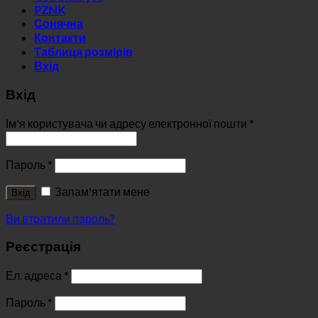
PZNK
Сонячна
Контакти
Таблиця розмірів
Вхід
Вхід
Ім'я користувача чи адресу електронної пошти
*
Пароль
*
Запам'ятати мене
Вхід
Ви втратили пароль?
Реєстрація
Ел. адреса
*
Пароль
*