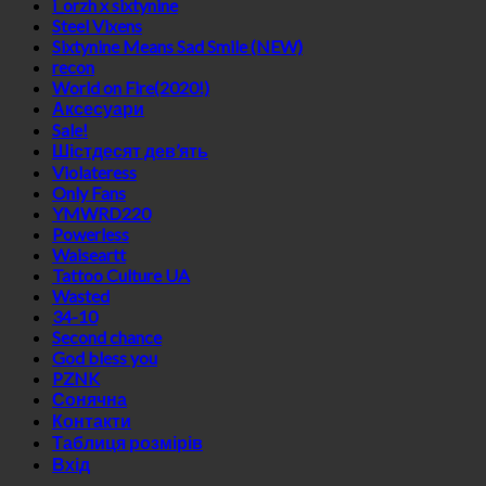
i_orzh x sixtynine
Steel Vixens
Sixtynine Means Sad Smile (NEW)
recon
World on Fire(2020!)
Аксесуари
Sale!
Шістдесят дев’ять
Violateress
Only Fans
YMWRD220
Powerless
Waiseartt
Tattoo Culture UA
Wasted
34-10
Second chance
God bless you
PZNK
Сонячна
Контакти
Таблиця розмірів
Вхід