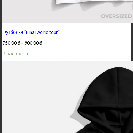
Футболка “Final world tour”
Price
750,00
₴
–
900,00
₴
range:
В наявності
750,00 ₴
through
900,00 ₴