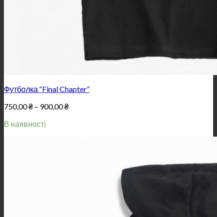
Футболка “Final Chapter”
Price
750,00
₴
–
900,00
₴
range:
В наявності
750,00 ₴
through
900,00 ₴