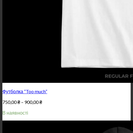
Футболка “Too much”
Price
750,00
₴
–
900,00
₴
range:
В наявності
750,00 ₴
through
900,00 ₴