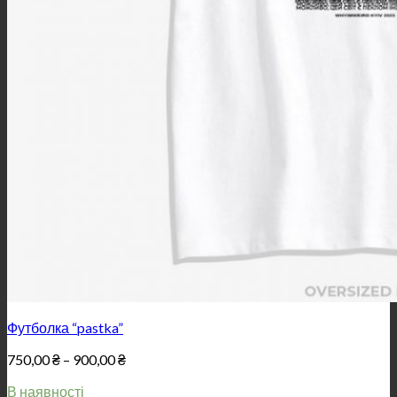
Футболка “pastka”
Price
750,00
₴
–
900,00
₴
range:
В наявності
750,00 ₴