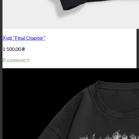
Худі “Final Chapter”
1 500,00
₴
В наявності