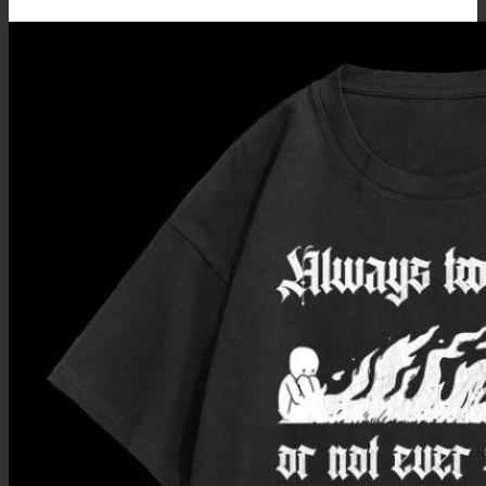
through
900,00 ₴