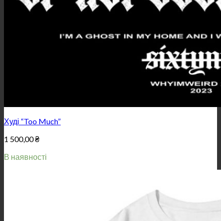
Худі “Too Much”
1 500,00
₴
В наявності