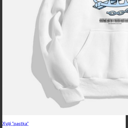
Худі “pastka”